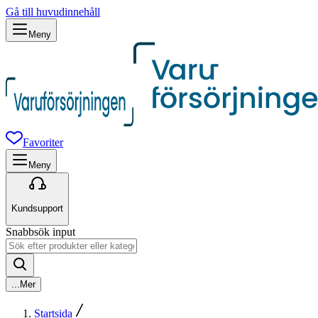
Gå till huvudinnehåll
Meny
Favoriter
Meny
Kundsupport
Snabbsök input
...
Mer
Startsida