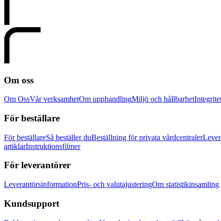
Om oss
Om Oss
Vår verksamhet
Om upphandling
Miljö och hållbarhet
Integrite
För beställare
För beställare
Så beställer du
Beställning för privata vårdcentraler
Lever
artiklar
Instruktionsfilmer
För leverantörer
Leverantörsinformation
Pris- och valutajustering
Om statistikinsamling
Kundsupport