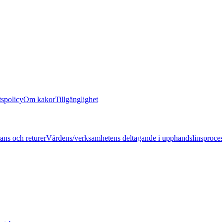
tspolicy
Om kakor
Tillgänglighet
ans och returer
Vårdens/verksamhetens deltagande i upphandslinsproce