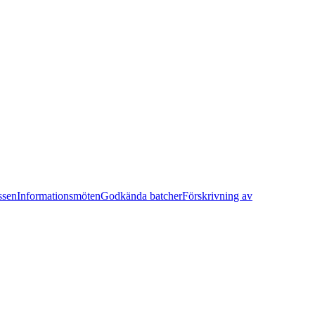
ssen
Informationsmöten
Godkända batcher
Förskrivning av