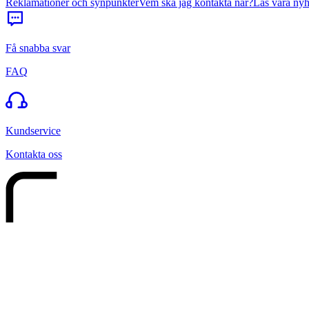
Reklamationer och synpunkter
Vem ska jag kontakta när?
Läs våra nyh
Få snabba svar
FAQ
Kundservice
Kontakta oss