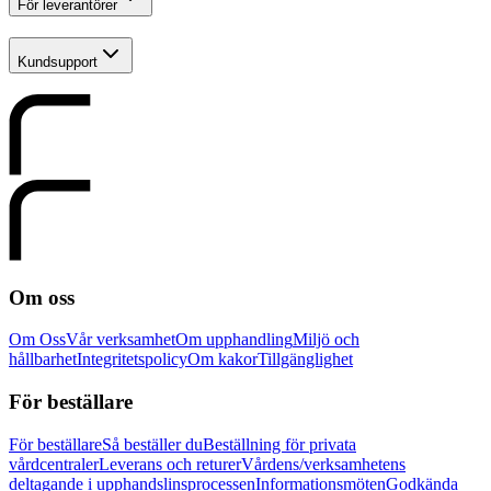
För leverantörer
Kundsupport
Om oss
Om Oss
Vår verksamhet
Om upphandling
Miljö och
hållbarhet
Integritetspolicy
Om kakor
Tillgänglighet
För beställare
För beställare
Så beställer du
Beställning för privata
vårdcentraler
Leverans och returer
Vårdens/verksamhetens
deltagande i upphandslinsprocessen
Informationsmöten
Godkända