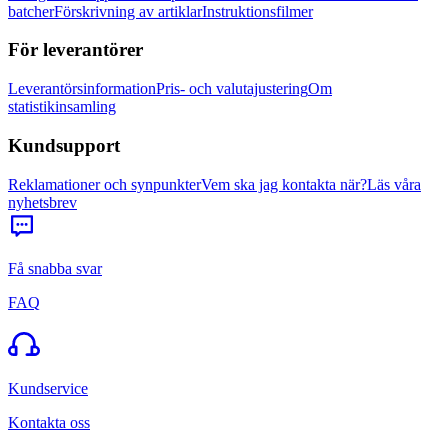
batcher
Förskrivning av artiklar
Instruktionsfilmer
För leverantörer
Leverantörsinformation
Pris- och valutajustering
Om
statistikinsamling
Kundsupport
Reklamationer och synpunkter
Vem ska jag kontakta när?
Läs våra
nyhetsbrev
Få snabba svar
FAQ
Kundservice
Kontakta oss