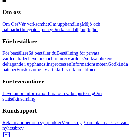
Om oss
Om Oss
Vår verksamhet
Om upphandling
Miljö och
hållbarhet
Integritetspolicy
Om kakor
Tillgänglighet
För beställare
För beställare
Så beställer du
Beställning för privata
vårdcentraler
Leverans och returer
Vårdens/verksamhetens
deltagande i upphandslinsprocessen
Informationsmöten
Godkända
batcher
Förskrivning av artiklar
Instruktionsfilmer
För leverantörer
Leverantörsinformation
Pris- och valutajustering
Om
statistikinsamling
Kundsupport
Reklamationer och synpunkter
Vem ska jag kontakta när?
Läs våra
nyhetsbrev