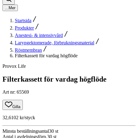
...
Mer
Startsida
Produkter
Anestesi- & intensivvård
Laryngektomerade, förbrukningsmaterial
Röstmembran
Filterkassett för vardag högflöde
Provox Life
Filterkassett för vardag högflöde
Art nr
:
65569
Gilla
32,6102 kr
/styck
Minsta beställningsantal
30
st
Antal i avdelningsförp.
30
st