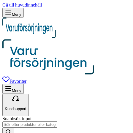
Gå till huvudinnehåll
Meny
Favoriter
Meny
Kundsupport
Snabbsök input