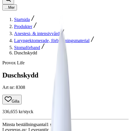
...
Mer
Startsida
Produkter
Anestesi- & intensivvård
Laryngektomerade, förbrukningsmaterial
Stomaförband
Duschskydd
Provox Life
Duschskydd
Art nr
:
8308
Gilla
336,655 kr
/styck
Minsta beställningsantal
1
st
Levereras av
:
Leverantör