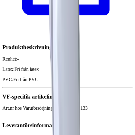
Produktbeskrivning
Renhet
:
-
Latex
:
Fri från latex
PVC
:
Fri från PVC
VF-specifik artikelinformation
Art.nr hos Varuförsörjningen
:
VF000162133
Leverantörsinformation