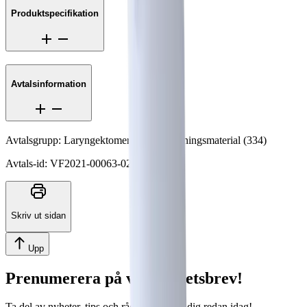
Produktspecifikation
Avtalsinformation
Avtalsgrupp
:
Laryngektomerade, förbrukningsmaterial
(
334
)
Avtals-id
:
VF2021-00063-02
Skriv ut sidan
Upp
Prenumerera på vårt nyhetsbrev!
Ta del av nyheter, tips och råd. Registrera dig redan idag!