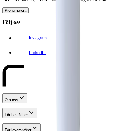
Prenumerera
Följ oss
Instagram
LinkedIn
Om oss
För beställare
För leverantörer