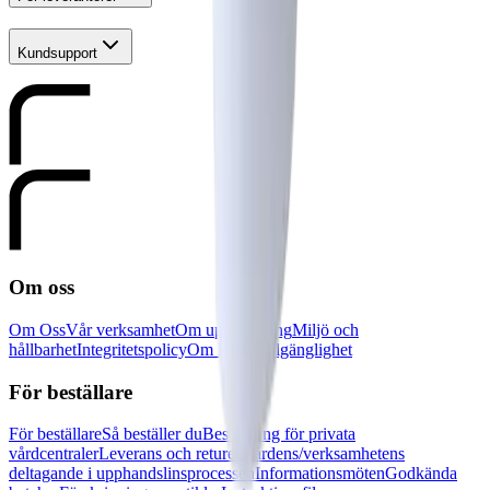
Kundsupport
Om oss
Om Oss
Vår verksamhet
Om upphandling
Miljö och
hållbarhet
Integritetspolicy
Om kakor
Tillgänglighet
För beställare
För beställare
Så beställer du
Beställning för privata
vårdcentraler
Leverans och returer
Vårdens/verksamhetens
deltagande i upphandslinsprocessen
Informationsmöten
Godkända