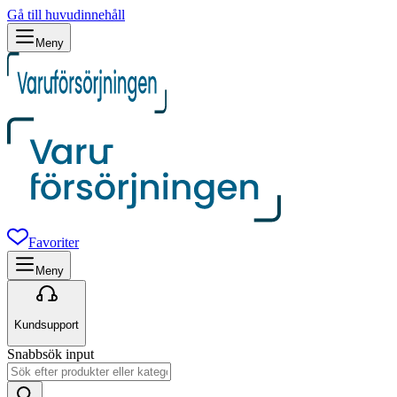
Gå till huvudinnehåll
Meny
Favoriter
Meny
Kundsupport
Snabbsök input