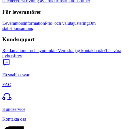
batcher
Förskrivning av artiklar
Instruktionsfilmer
För leverantörer
Leverantörsinformation
Pris- och valutajustering
Om
statistikinsamling
Kundsupport
Reklamationer och synpunkter
Vem ska jag kontakta när?
Läs våra
nyhetsbrev
Få snabba svar
FAQ
Kundservice
Kontakta oss