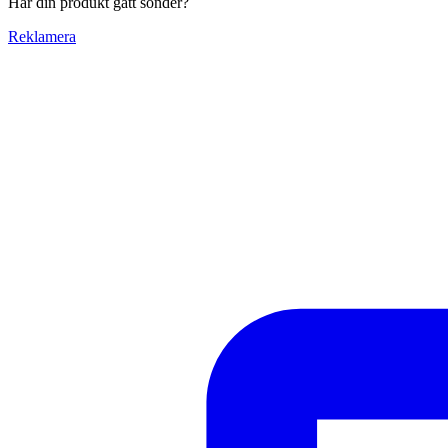
Har din produkt gått sönder?
Reklamera