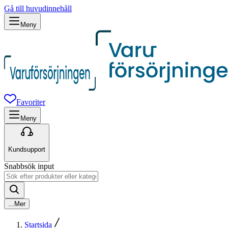
Gå till huvudinnehåll
Meny
Favoriter
Meny
Kundsupport
Snabbsök input
...
Mer
Startsida