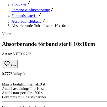
Produkter
Förband & sårbehandling
Förbandsmaterial
Absorbtionsförband
Absorberande förband steril 10x10cm
Yibon
Absorberande förband steril 10x10cm
Art nr
:
VF7002786
Gilla
0,7776 kr
/styck
Minsta beställningsantal
10
st
Antal i avdelningsförp.
10
st
Antal i transport förp.
300
st
Levereras av
:
Logistikpartner