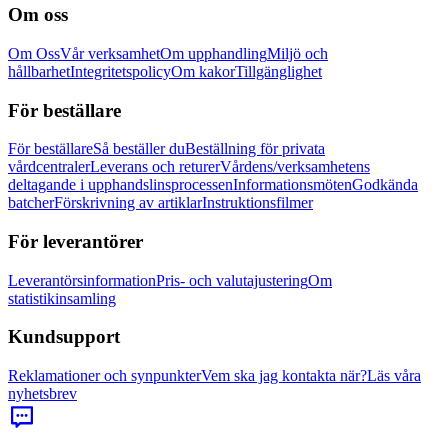
Om oss
Om Oss
Vår verksamhet
Om upphandling
Miljö och
hållbarhet
Integritetspolicy
Om kakor
Tillgänglighet
För beställare
För beställare
Så beställer du
Beställning för privata
vårdcentraler
Leverans och returer
Vårdens/verksamhetens
deltagande i upphandslinsprocessen
Informationsmöten
Godkända
batcher
Förskrivning av artiklar
Instruktionsfilmer
För leverantörer
Leverantörsinformation
Pris- och valutajustering
Om
statistikinsamling
Kundsupport
Reklamationer och synpunkter
Vem ska jag kontakta när?
Läs våra
nyhetsbrev