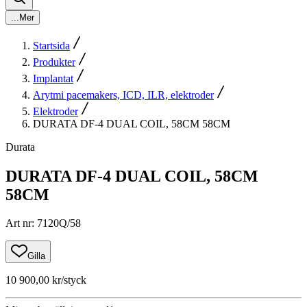
...
Mer
Startsida
Produkter
Implantat
Arytmi pacemakers, ICD, ILR, elektroder
Elektroder
DURATA DF-4 DUAL COIL, 58CM 58CM
Durata
DURATA DF-4 DUAL COIL, 58CM
58CM
Art nr
:
7120Q/58
Gilla
10 900,00 kr
/styck