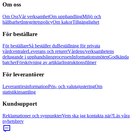
Om oss
Om Oss
Vår verksamhet
Om upphandling
Miljö och
hållbarhet
Integritetspolicy
Om kakor
Tillgänglighet
För beställare
För beställare
Så beställer du
Beställning för privata
vårdcentraler
Leverans och returer
Vårdens/verksamhetens
deltagande i upphandslinsprocessen
Informationsmöten
Godkända
batcher
Förskrivning av artiklar
Instruktionsfilmer
För leverantörer
Leverantörsinformation
Pris- och valutajustering
Om
statistikinsamling
Kundsupport
Reklamationer och synpunkter
Vem ska jag kontakta när?
Läs våra
nyhetsbrev