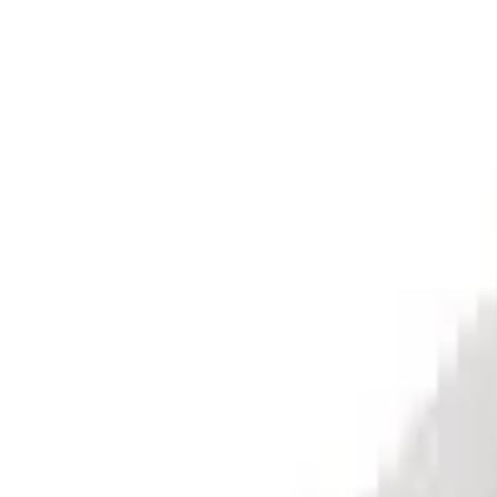
Har du allmän synpunkt på produkten?
Lämna synpunkt