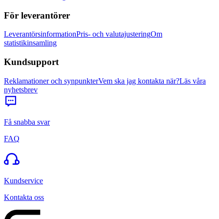
För leverantörer
Leverantörsinformation
Pris- och valutajustering
Om
statistikinsamling
Kundsupport
Reklamationer och synpunkter
Vem ska jag kontakta när?
Läs våra
nyhetsbrev
Få snabba svar
FAQ
Kundservice
Kontakta oss