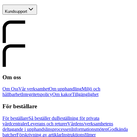
Kundsupport
Om oss
Om Oss
Vår verksamhet
Om upphandling
Miljö och
hållbarhet
Integritetspolicy
Om kakor
Tillgänglighet
För beställare
För beställare
Så beställer du
Beställning för privata
vårdcentraler
Leverans och returer
Vårdens/verksamhetens
deltagande i upphandslinsprocessen
Informationsmöten
Godkända
batcher
Förskrivning av artiklar
Instruktionsfilmer