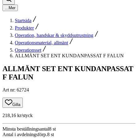
...
Mer
Startsida
Produkter
Operation, handskar & skyddsutrustning
Operationsmaterial, allmänt
Operationsset
ALLMÄNT SET ENT KUNDANPASSAT F FALUN
ALLMÄNT SET ENT KUNDANPASSAT
F FALUN
Art nr
:
62724
Gilla
218,16 kr
/styck
Minsta beställningsantal
8
st
Antal i avdelningsförp.
8
st