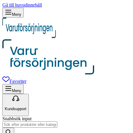
Gå till huvudinnehåll
Meny
Favoriter
Meny
Kundsupport
Snabbsök input