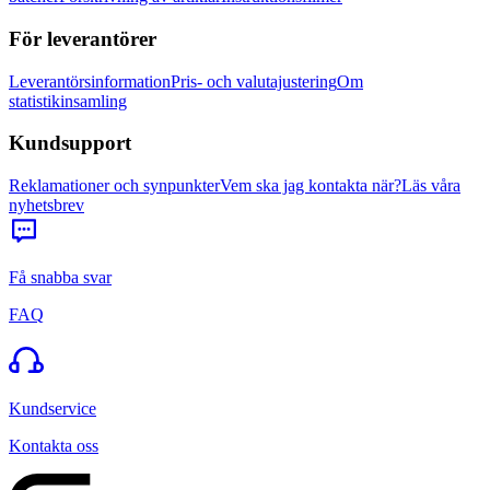
För leverantörer
Leverantörsinformation
Pris- och valutajustering
Om
statistikinsamling
Kundsupport
Reklamationer och synpunkter
Vem ska jag kontakta när?
Läs våra
nyhetsbrev
Få snabba svar
FAQ
Kundservice
Kontakta oss