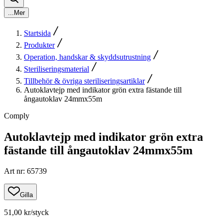
...
Mer
Startsida
Produkter
Operation, handskar & skyddsutrustning
Steriliseringsmaterial
Tillbehör & övriga steriliseringsartiklar
Autoklavtejp med indikator grön extra fästande till
ångautoklav 24mmx55m
Comply
Autoklavtejp med indikator grön extra
fästande till ångautoklav 24mmx55m
Art nr
:
65739
Gilla
51,00 kr
/styck