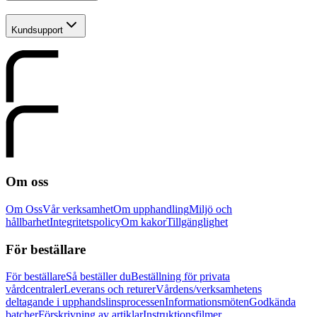
Kundsupport
Om oss
Om Oss
Vår verksamhet
Om upphandling
Miljö och
hållbarhet
Integritetspolicy
Om kakor
Tillgänglighet
För beställare
För beställare
Så beställer du
Beställning för privata
vårdcentraler
Leverans och returer
Vårdens/verksamhetens
deltagande i upphandslinsprocessen
Informationsmöten
Godkända
batcher
Förskrivning av artiklar
Instruktionsfilmer