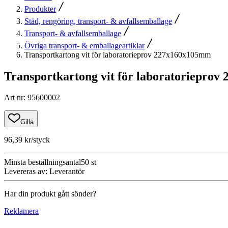
Produkter
Städ, rengöring, transport- & avfallsemballage
Transport- & avfallsemballage
Övriga transport- & emballageartiklar
Transportkartong vit för laboratorieprov 227x160x105mm
Transportkartong vit för laboratoriepro
Art nr
:
95600002
Gilla
96,39 kr
/styck
Minsta beställningsantal
50
st
Levereras av
:
Leverantör
Har din produkt gått sönder?
Reklamera