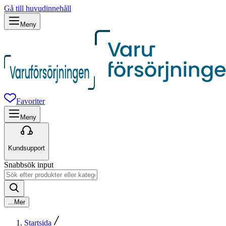
Gå till huvudinnehåll
Meny
Favoriter
Meny
Kundsupport
Snabbsök input
...
Mer
Startsida