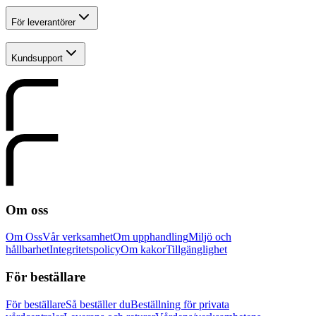
För leverantörer
Kundsupport
Om oss
Om Oss
Vår verksamhet
Om upphandling
Miljö och
hållbarhet
Integritetspolicy
Om kakor
Tillgänglighet
För beställare
För beställare
Så beställer du
Beställning för privata