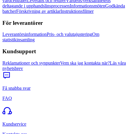
vårdcentraler
Leverans och returer
Vårdens/verksamhetens
deltagande i upphandslinsprocessen
Informationsmöten
Godkända
batcher
Förskrivning av artiklar
Instruktionsfilmer
För leverantörer
Leverantörsinformation
Pris- och valutajustering
Om
statistikinsamling
Kundsupport
Reklamationer och synpunkter
Vem ska jag kontakta när?
Läs våra
nyhetsbrev
Få snabba svar
FAQ
Kundservice