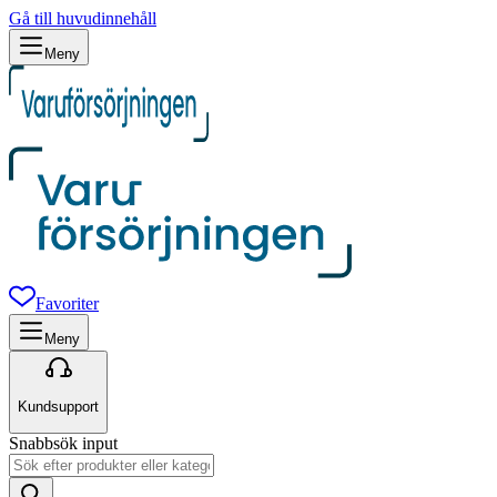
Gå till huvudinnehåll
Meny
Favoriter
Meny
Kundsupport
Snabbsök input