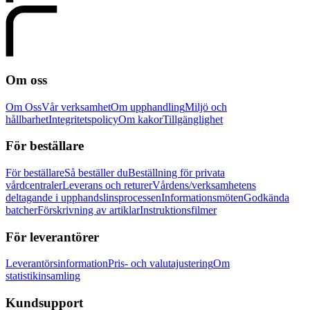
Om oss
Om Oss
Vår verksamhet
Om upphandling
Miljö och
hållbarhet
Integritetspolicy
Om kakor
Tillgänglighet
För beställare
För beställare
Så beställer du
Beställning för privata
vårdcentraler
Leverans och returer
Vårdens/verksamhetens
deltagande i upphandslinsprocessen
Informationsmöten
Godkända
batcher
Förskrivning av artiklar
Instruktionsfilmer
För leverantörer
Leverantörsinformation
Pris- och valutajustering
Om
statistikinsamling
Kundsupport