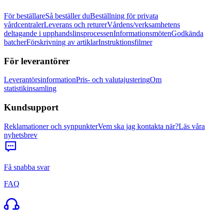
För beställare
Så beställer du
Beställning för privata
vårdcentraler
Leverans och returer
Vårdens/verksamhetens
deltagande i upphandslinsprocessen
Informationsmöten
Godkända
batcher
Förskrivning av artiklar
Instruktionsfilmer
För leverantörer
Leverantörsinformation
Pris- och valutajustering
Om
statistikinsamling
Kundsupport
Reklamationer och synpunkter
Vem ska jag kontakta när?
Läs våra
nyhetsbrev
Få snabba svar
FAQ