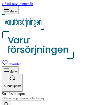
Gå till huvudinnehåll
Meny
Favoriter
Meny
Kundsupport
Snabbsök input