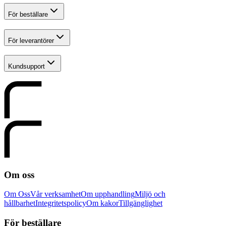
För beställare
För leverantörer
Kundsupport
Om oss
Om Oss
Vår verksamhet
Om upphandling
Miljö och
hållbarhet
Integritetspolicy
Om kakor
Tillgänglighet
För beställare