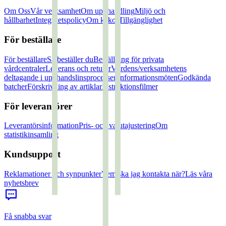
Om Oss
Vår verksamhet
Om upphandling
Miljö och
hållbarhet
Integritetspolicy
Om kakor
Tillgänglighet
För beställare
För beställare
Så beställer du
Beställning för privata
vårdcentraler
Leverans och returer
Vårdens/verksamhetens
deltagande i upphandslinsprocessen
Informationsmöten
Godkända
batcher
Förskrivning av artiklar
Instruktionsfilmer
För leverantörer
Leverantörsinformation
Pris- och valutajustering
Om
statistikinsamling
Kundsupport
Reklamationer och synpunkter
Vem ska jag kontakta när?
Läs våra
nyhetsbrev
Få snabba svar