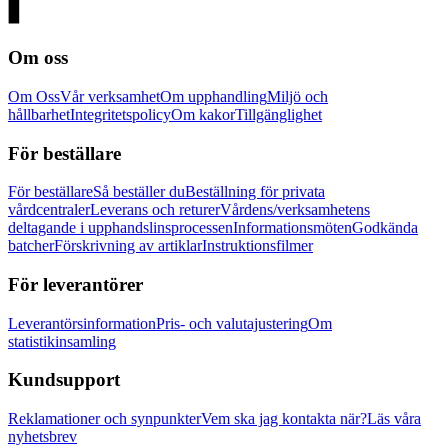
Om oss
Om Oss
Vår verksamhet
Om upphandling
Miljö och
hållbarhet
Integritetspolicy
Om kakor
Tillgänglighet
För beställare
För beställare
Så beställer du
Beställning för privata
vårdcentraler
Leverans och returer
Vårdens/verksamhetens
deltagande i upphandslinsprocessen
Informationsmöten
Godkända
batcher
Förskrivning av artiklar
Instruktionsfilmer
För leverantörer
Leverantörsinformation
Pris- och valutajustering
Om
statistikinsamling
Kundsupport
Reklamationer och synpunkter
Vem ska jag kontakta när?
Läs våra
nyhetsbrev