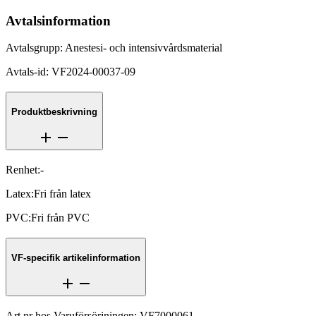
Avtalsinformation
Avtalsgrupp
:
Anestesi- och intensivvårdsmaterial
Avtals-id
:
VF2024-00037-09
Produktbeskrivning
Renhet
:
-
Latex
:
Fri från latex
PVC
:
Fri från PVC
VF-specifik artikelinformation
Art.nr hos Varuförsörjningen
:
VF7000061