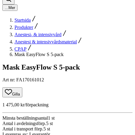
...
Mer
Startsida
Produkter
Anestesi- & intensivvård
Anestesi & intensivvårdsmaterial
CPAP
Mask EasyFlow S 5-pack
Mask EasyFlow S 5-pack
Art nr
:
FA170161012
Gilla
1 475,00 kr
/förpackning
Minsta beställningsantal
1
st
Antal i avdelningsförp.
5
st
Antal i transport förp.
5
st
Levereras av
:
Leverantör