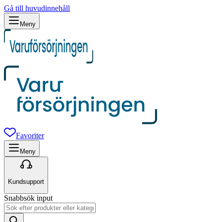
Gå till huvudinnehåll
Meny
Favoriter
Meny
Kundsupport
Snabbsök input