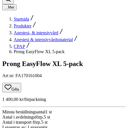
...
Mer
Startsida
Produkter
Anestesi- & intensivvård
Anestesi & intensivvårdsmaterial
CPAP
Prong EasyFlow XL 5-pack
Prong EasyFlow XL 5-pack
Art nr
:
FA170161004
Gilla
1 400,00 kr
/förpackning
Minsta beställningsantal
1
st
Antal i avdelningsförp.
5
st
Antal i transport förp.
5
st
Levereras av
:
Leverantör