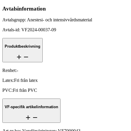
Avtalsinformation
Avtalsgrupp
:
Anestesi- och intensivvårdsmaterial
Avtals-id
:
VF2024-00037-09
Produktbeskrivning
Renhet
:
-
Latex
:
Fri från latex
PVC
:
Fri från PVC
VF-specifik artikelinformation
Art.nr hos Varuförsörjningen
:
VF7000043