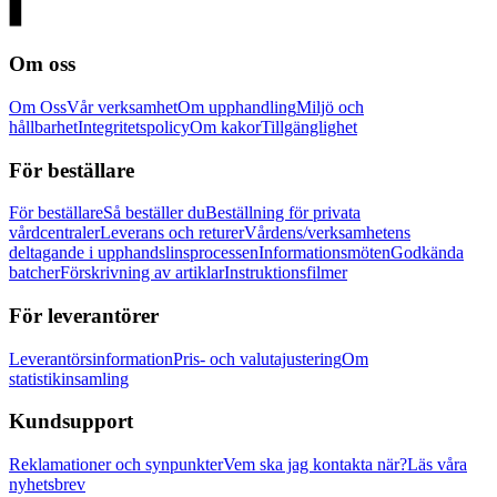
Om oss
Om Oss
Vår verksamhet
Om upphandling
Miljö och
hållbarhet
Integritetspolicy
Om kakor
Tillgänglighet
För beställare
För beställare
Så beställer du
Beställning för privata
vårdcentraler
Leverans och returer
Vårdens/verksamhetens
deltagande i upphandslinsprocessen
Informationsmöten
Godkända
batcher
Förskrivning av artiklar
Instruktionsfilmer
För leverantörer
Leverantörsinformation
Pris- och valutajustering
Om
statistikinsamling
Kundsupport
Reklamationer och synpunkter
Vem ska jag kontakta när?
Läs våra
nyhetsbrev