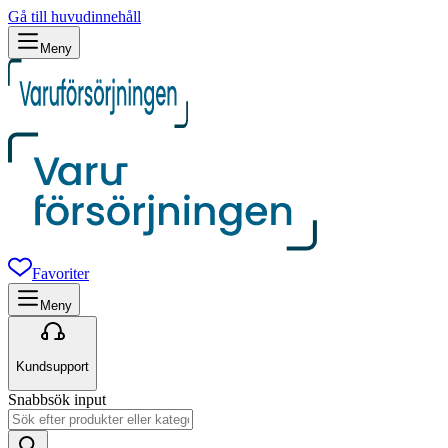
Gå till huvudinnehåll
Meny
Favoriter
Meny
Kundsupport
Snabbsök input