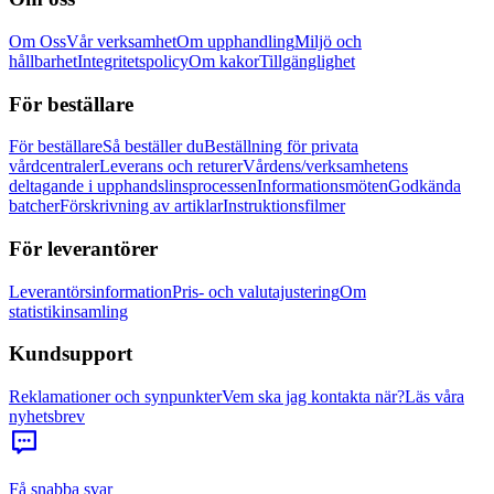
Om Oss
Vår verksamhet
Om upphandling
Miljö och
hållbarhet
Integritetspolicy
Om kakor
Tillgänglighet
För beställare
För beställare
Så beställer du
Beställning för privata
vårdcentraler
Leverans och returer
Vårdens/verksamhetens
deltagande i upphandslinsprocessen
Informationsmöten
Godkända
batcher
Förskrivning av artiklar
Instruktionsfilmer
För leverantörer
Leverantörsinformation
Pris- och valutajustering
Om
statistikinsamling
Kundsupport
Reklamationer och synpunkter
Vem ska jag kontakta när?
Läs våra
nyhetsbrev
Få snabba svar