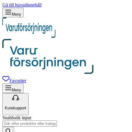
Gå till huvudinnehåll
Meny
Favoriter
Meny
Kundsupport
Snabbsök input