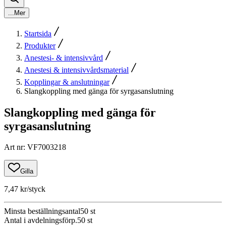
...
Mer
Startsida
Produkter
Anestesi- & intensivvård
Anestesi & intensivvårdsmaterial
Kopplingar & anslutningar
Slangkoppling med gänga för syrgasanslutning
Slangkoppling med gänga för
syrgasanslutning
Art nr
:
VF7003218
Gilla
7,47 kr
/styck
Minsta beställningsantal
50
st
Antal i avdelningsförp.
50
st