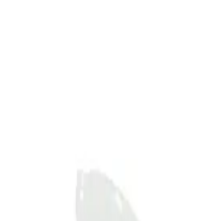
12 53cm
ch sidohål vit Ch 12 53cm