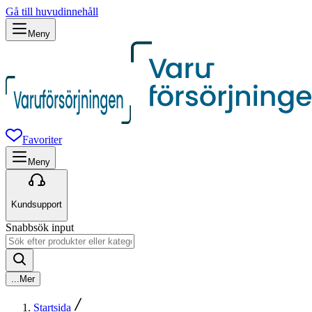
Gå till huvudinnehåll
Meny
Favoriter
Meny
Kundsupport
Snabbsök input
...
Mer
Startsida