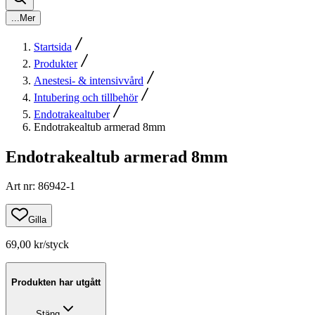
...
Mer
Startsida
Produkter
Anestesi- & intensivvård
Intubering och tillbehör
Endotrakealtuber
Endotrakealtub armerad 8mm
Endotrakealtub armerad 8mm
Art nr
:
86942-1
Gilla
69,00 kr
/styck
Produkten har utgått
Stäng