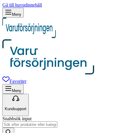
Gå till huvudinnehåll
Meny
Favoriter
Meny
Kundsupport
Snabbsök input