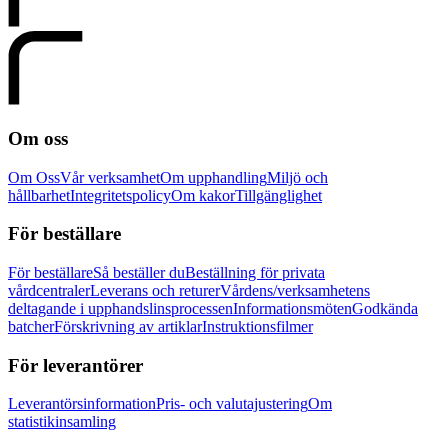
Om oss
Om Oss
Vår verksamhet
Om upphandling
Miljö och
hållbarhet
Integritetspolicy
Om kakor
Tillgänglighet
För beställare
För beställare
Så beställer du
Beställning för privata
vårdcentraler
Leverans och returer
Vårdens/verksamhetens
deltagande i upphandslinsprocessen
Informationsmöten
Godkända
batcher
Förskrivning av artiklar
Instruktionsfilmer
För leverantörer
Leverantörsinformation
Pris- och valutajustering
Om
statistikinsamling