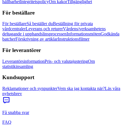
hållbarhet
Integritetspolicy
Om kakor
Tillgänglighet
För beställare
För beställare
Så beställer du
Beställning för privata
vårdcentraler
Leverans och returer
Vårdens/verksamhetens
deltagande i upphandslinsprocessen
Informationsmöten
Godkända
batcher
Förskrivning av artiklar
Instruktionsfilmer
För leverantörer
Leverantörsinformation
Pris- och valutajustering
Om
statistikinsamling
Kundsupport
Reklamationer och synpunkter
Vem ska jag kontakta när?
Läs våra
nyhetsbrev
Få snabba svar
FAQ